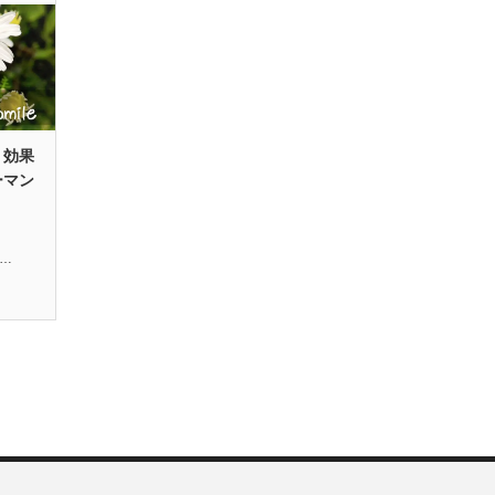
・効果
ーマン
l…