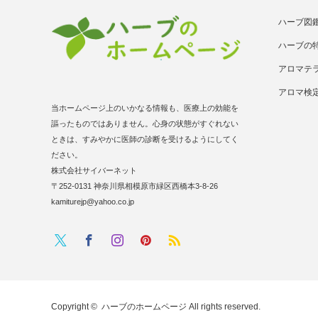
ハーブ図
ハーブの
アロマテ
アロマ検
当ホームページ上のいかなる情報も、医療上の効能を
謳ったものではありません。心身の状態がすぐれない
ときは、すみやかに医師の診断を受けるようにしてく
ださい。
株式会社サイバーネット
〒252-0131 神奈川県相模原市緑区西橋本3-8-26
kamiturejp@yahoo.co.jp
Twitter
RSS
Facebook
Instagram
Pinterest
Copyright ©
ハーブのホームページ
All rights reserved.