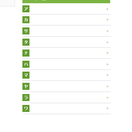
アーティチョーク
アニスヒソップ
カモミール
アルカネット
カレープラント
サラダバーネット
アロエ
キャットニップ
サフラワー
タイム
アロマティカス
キャラウェイ
サフラン
タラゴン
ナスタチウム
アンゼリカ
クレソン
サンショウ
タンジー
ニゲラ
バジル
イタリアンパセリ
クローバーレッド
サントリナ
タンデライオン
ハーツイーズ
マシュマロウ
エキナセア
コモンマロウ
サンフラワー
チコリ
ハイビスカス
マジョラム
ヤロウ
エリキャンペーン
コリアンダー
シソ
チャービル
ヒソップ
マリーゴールド
ユーカリ
エルダー
ラベンダー
コンフリー
ジャスミン
チャイブ
フェンネル
ミント
オリーブ
ラムズイヤー
ワイルドストロベリー
ステビア
ディル
フラックス
オレガノ
リンデン
セージ