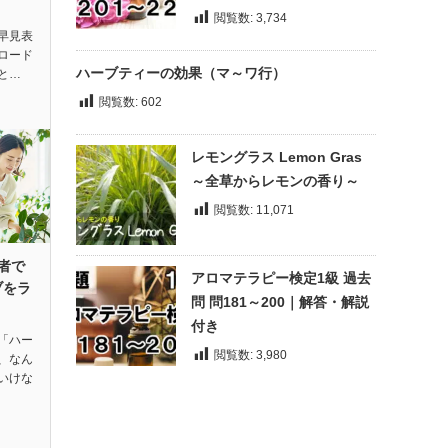
閲覧数:
3,734
早見表
ロード
ハーブティーの効果（マ～ワ行）
と…
閲覧数:
602
レモングラス Lemon Gras
～全草からレモンの香り～
閲覧数:
11,071
者で
アロマテラピー検定1級 過去
ブをラ
問 問181～200｜解答・解説
付き
「ハー
閲覧数:
3,980
、なん
いけな