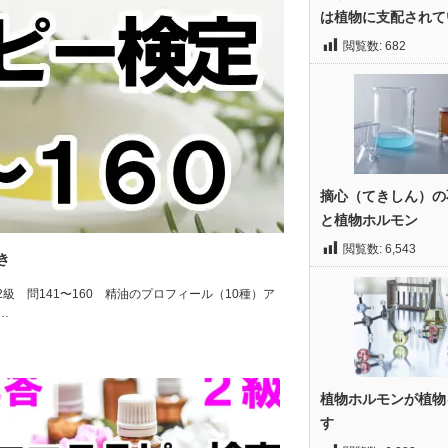
は植物に支配されて
閲覧数:
682
摘心（てきしん）の
と植物ホルモン
閲覧数:
6,543
き
定2級 問141〜160 精油のプロフィール（10種）ア
…
植物ホルモンが植物
す