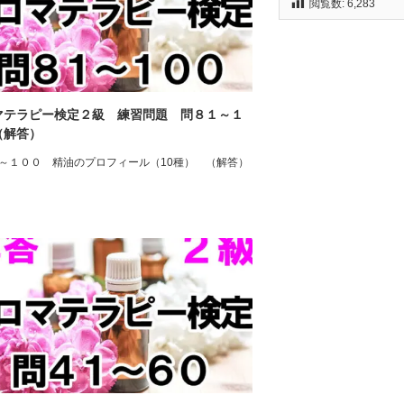
閲覧数:
6,283
マテラピー検定２級 練習問題 問８１～１
（解答）
～１００ 精油のプロフィール（10種） （解答）