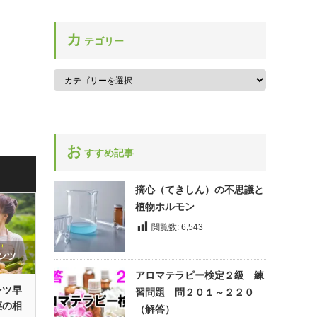
ベルガモット
ルー
センテッドゼラニウム
ホップ
ルバーブ
カ
セントジョーンズワート
テゴリー
ボリジ
レディースマントル
ソープワート
レモングラス
ソレル
レモンバーベナ
レモンバーム
お
ローズ
すすめ記事
ローズマリー
摘心（てきしん）の不思議と
ローリエ
植物ホルモン
ロケット
閲覧数:
6,543
アロマテラピー検定２級 練
ンツ早
習問題 問２０１～２２０
菜の相
（解答）