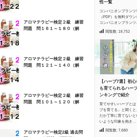
性一覧
コンパニオンプランツ
（PDF）を無料ダウン
アロマテラピー検定２級 練習
コンパニオンプランツ
問題 問１６１～１８０（解
閲覧数:
18,752
答）
アロマテラピー検定２級 練習
問題 問１２１～１４０（解
答）
【ハーブ7選】初心
も育てられるハー
ンキングで紹介
アロマテラピー検定２級 練習
問題 問１０１～１２０（解
育てやすいハーブとは
答）
ブを育てる」と聞くと
だか丁寧に育てないと
いような印象を抱き…
閲覧数:
7,680
アロマテラピー検定2級 過去問