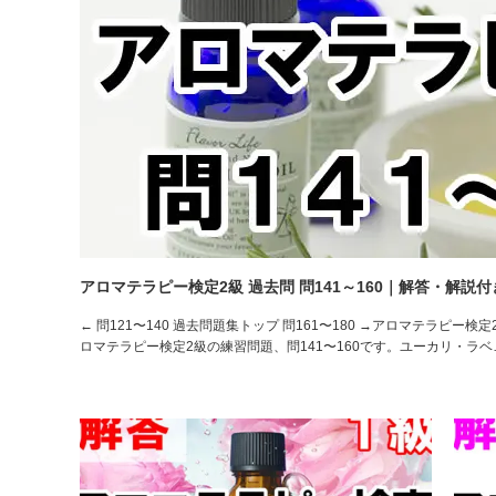
アロマテラピー検定2級 過去問 問141～160｜解答・解説付
← 問121〜140 過去問題集トップ 問161〜180 →アロマテラピー検
ロマテラピー検定2級の練習問題、問141〜160です。ユーカリ・ラベ