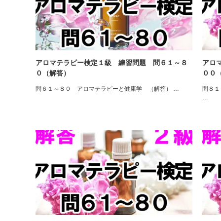
アロマテラピー検定１級 練習問題 問６１～８
アロ
０（解答）
００
問６１～８０ アロマテラピーと健康学 （解答） …
問８１
…