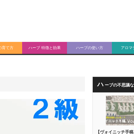
の育て方
ハーブ 特徴と効果
ハーブの使い方
アロマ
ハ
ーブの不思議
【ヴォイニッチ手稿