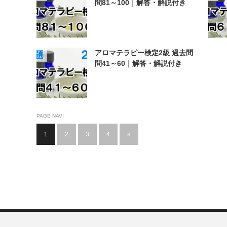
問81～100｜解答・解説付き
アロマテラピー検定2級 過去問
問41～60｜解答・解説付き
PAGE NAVI
1
2
3
4
»