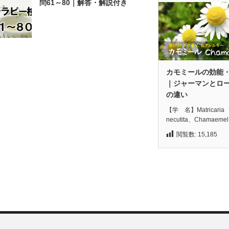
問61～80｜解答・解説付き
カモミールの効能
｜ジャーマンとロ
の違い
【学 名】Matricaria
necutita、Chamaeme
閲覧数:
15,185