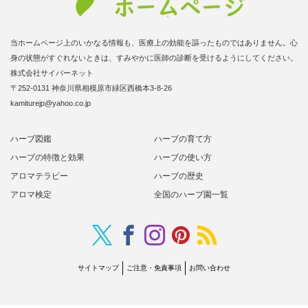
当ホームページ上のいかなる情報も、医療上の効能を謳ったものではありません。心
身の状態がすぐれないときは、すみやかに医師の診断を受けるようにしてください。
株式会社サイバーネット
〒252-0131 神奈川県相模原市緑区西橋本3-8-26
kamiturejp@yahoo.co.jp
ハーブ図鑑
ハーブの育て方
ハーブの特徴と効果
ハーブの使い方
アロマテラピー
ハーブの歴史
アロマ検定
全国のハーブ園一覧
Twitter
RSS
Facebook
Instagram
Pinterest
サイトマップ
ご注意・免責事項
お問い合わせ