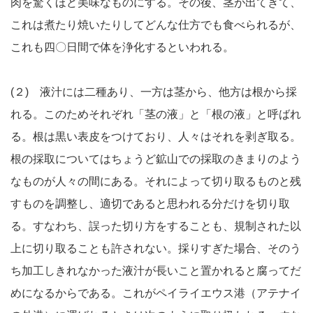
肉を驚くほど美味なものにする。その後、茎が出てきて、
これは煮たり焼いたりしてどんな仕方でも食べられるが、
これも四〇日間で体を浄化するといわれる。
(２) 液汁には二種あり、一方は茎から、他方は根から採
れる。このためそれぞれ「茎の液」と「根の液」と呼ばれ
る。根は黒い表皮をつけており、人々はそれを剥ぎ取る。
根の採取についてはちょうど鉱山での採取のきまりのよう
なものが人々の間にある。それによって切り取るものと残
すものを調整し、適切であると思われる分だけを切り取
る。すなわち、誤った切り方をすることも、規制された以
上に切り取ることも許されない。採りすぎた場合、そのう
ち加工しきれなかった液汁が長いこと置かれると腐ってだ
めになるからである。これがペイライエウス港（アテナイ