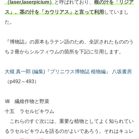
（laser,laserpicium）
と呼ばれており、
根の汁を「リジア
ス」、茎の汁を「カウリアス」と言って利用
していまし
た。
『博物誌』の原本もラテン語のため、全訳されたもののう
ち２冊からシルフィウムの箇所を下記に引用します。
大槻 真一郎 (編集)『プリニウス博物誌 植物編』 八坂書房
（p492～493）
Ⅷ 繊維作物と野菜
十五 ラセルピキウム
これらのすぐ次には、重要な植物としてよく知られてい
るラセルピキウムを語るのがよいであろう。それはキュレ