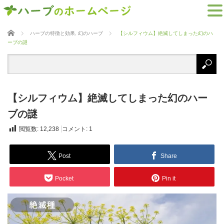
ホーム
ハーブの特徴と効果
,
幻のハーブ
【シルフィウム】絶滅してしまった幻のハ
ーブの謎
【シルフィウム】絶滅してしまった幻のハー
ブの謎
閲覧数:
12,238
コメント:
1
Post
Share
Pocket
Pin it