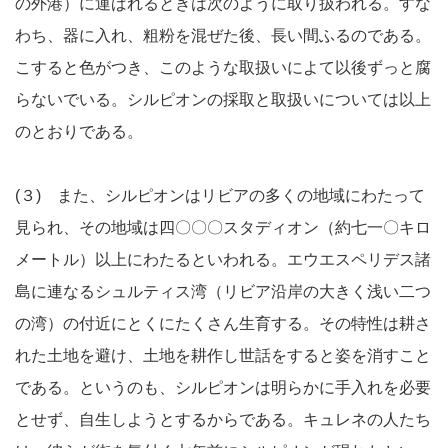
の外港）に運ばれるときは次のように取り扱われる。すな
わち、器に入れ、粗粉を混ぜた後、長い間ふるのである。
こすると色がつき、このような取扱いによて以後ずっと腐
らないでいる。シルピオンの採取と取扱いについては以上
のとおりである。
(３) また、シルピオンはリビアの多くの地域にわたって
見られ、その地域は四〇〇〇スタディオン（約七一〇キロ
メートル）以上にわたるといわれる。エウエスペリデス諸
島に連なるシュルティス湾（リビア沿岸の大きく浅い二つ
の湾）の付近にとくにたくさん生育する。その特性は耕さ
れた土地を避け、土地を耕作し世話をすると姿を消すこと
である。というのも、シルピオンは明らかに手入れを必要
とせず、自生しようとするからである。キュレネの人たち