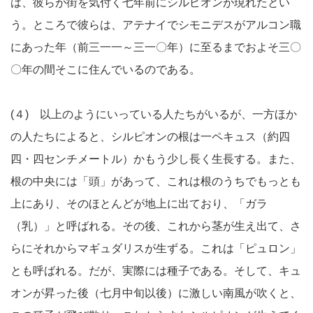
は、彼らが街を気付く七年前にシルピオンが現れたとい
う。ところで彼らは、アテナイでシモニデスがアルコン職
にあった年（前三一一～三一〇年）に至るまでおよそ三〇
〇年の間そこに住んでいるのである。
(４) 以上のようにいっている人たちがいるが、一方ほか
の人たちによると、シルピオンの根は一ペキュス（約四
四・四センチメートル）かもう少し長く生長する。また、
根の中央には「頭」があって、これは根のうちでもっとも
上にあり、そのほとんどが地上に出ており、「ガラ
（乳）」と呼ばれる。その後、これから茎が生え出て、さ
らにそれからマギュダリスが生ずる。これは「ピュロン」
とも呼ばれる。だが、実際には種子である。そして、キュ
オンが昇った後（七月中旬以後）に激しい南風が吹くと、