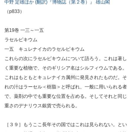
中野 定雄ほか (翻訳)『博物誌（第２巻）』 雄山閣
（p833）
第19巻 一三～一五
ラセルピキウム
一五 キュレナイカのラセルピキウム
これらの次にラセルピキウムについて語ろう。これは著し
く重要な植物で、そのギリシア名はシルフィウムである。
これはもともとキュレナイカ属州に発見されたものだ。そ
れの汁はラーセル＜樹脂＞と呼ばれ、一般に用いられる者
で、薬剤の中でも重要な位置を占める。そしてそれと同じ
重さのデナリウス銀貨で売られる。
［３９］もうここ長年その国ではこれは見られない。とい