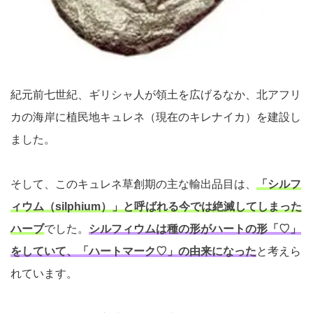
紀元前七世紀、ギリシャ人が領土を広げるなか、北アフリ
カの海岸に植民地キュレネ（現在のキレナイカ）を建設し
ました。
そして、このキュレネ草創期の主な輸出品目は、
「シルフ
ィウム（silphium）」と呼ばれる今では絶滅してしまった
ハーブ
でした。
シルフィウムは種の形がハートの形「♡」
をしていて、「ハートマーク♡」の由来になった
と考えら
れています。