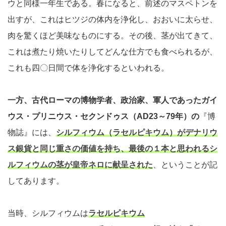
ウと同様一年生である。春になると、前述のマスペトンを
出すが、これはヒツジの体内を浄化し、おおいに太らせ、
肉を驚くほど美味なものにする。その後、茎が出てきて、
これは煮たり焼いたりしてどんな仕方でも食べられるが、
これも四〇日間で体を浄化するといわれる。
一方、古代ローマの博物学者、政治家、軍人であった
ガイ
ウス・プリニウス・セクンドゥス
（AD23～79年）の
『博
物誌』には、
シルフィウム（ラセルピキウム）がデナリウ
ス銀貨と同じ重さの価値を持ち、最後の１本と思われるシ
ルフィウムの茎が皇帝ネロに献呈された
、ということが記
してあります。
当時、シルフィウムは
ラセルピキウム