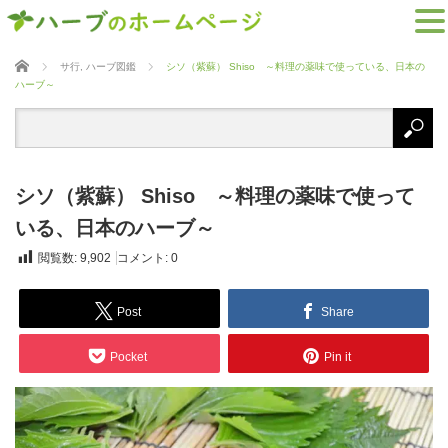
ホーム
サ行
,
ハーブ図鑑
シソ（紫蘇） Shiso ～料理の薬味で使っている、日本の
ハーブ～
シソ（紫蘇） Shiso ～料理の薬味で使って
いる、日本のハーブ～
閲覧数:
9,902
コメント:
0
Post
Share
Pocket
Pin it