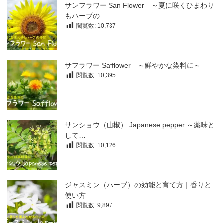
サンフラワー San Flower ～夏に咲くひまわり
もハーブの…
閲覧数:
10,737
サフラワー Safflower ～鮮やかな染料に～
閲覧数:
10,395
サンショウ（山椒） Japanese pepper ～薬味と
して…
閲覧数:
10,126
ジャスミン（ハーブ）の効能と育て方｜香りと
使い方
閲覧数:
9,897