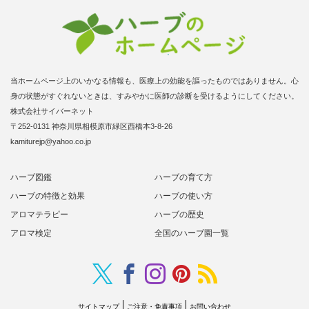
当ホームページ上のいかなる情報も、医療上の効能を謳ったものではありません。心
身の状態がすぐれないときは、すみやかに医師の診断を受けるようにしてください。
株式会社サイバーネット
〒252-0131 神奈川県相模原市緑区西橋本3-8-26
kamiturejp@yahoo.co.jp
ハーブ図鑑
ハーブの育て方
ハーブの特徴と効果
ハーブの使い方
アロマテラピー
ハーブの歴史
アロマ検定
全国のハーブ園一覧
Twitter
RSS
Facebook
Instagram
Pinterest
サイトマップ
ご注意・免責事項
お問い合わせ