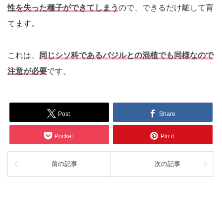
性を失った種子ができてしまう
ので、できるだけ離して育
てます。
これは、
同じシソ科であるバジルとの混植でも同様なので
注意が必要
です。
Post
Share
Pocket
Pin it
前の記事
次の記事