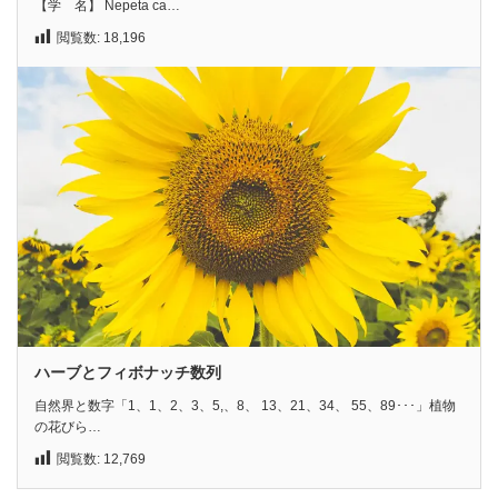
【学 名】 Nepeta ca…
閲覧数:
18,196
ハーブとフィボナッチ数列
自然界と数字「1、1、2、3、5,、8、 13、21、34、 55、89･･･」植物
の花びら…
閲覧数:
12,769