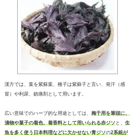
漢方では、葉を紫蘇葉、種子は紫蘇子と言い、発汗（感
冒）や利尿、鎮痛剤として用います。
広い意味でのハーブ的な用途としては、
梅干用を筆頭に、
漬物や菓子の着色、着香料として用いられる赤ジソ
と、
生
魚を多く使う日本料理などに欠かせない青ジソ
の
2系統が