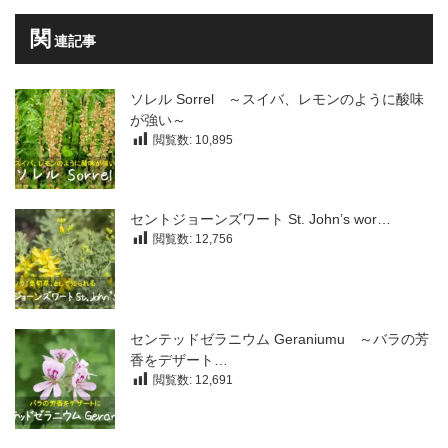
関
連記事
ソレル Sorrel ～スイバ、レモンのように酸味
が強い～
閲覧数:
10,895
セントジョーンズワート St. John’s wor…
閲覧数:
12,756
センテッドゼラニウム Geraniumu ～バラの芳
香をデザート…
閲覧数:
12,691