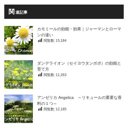
関
連記事
カモミールの効能・効果｜ジャーマンとローマ
ンの違い
閲覧数:
15,184
ダンデライオン（セイヨウタンポポ）の効能と
育て方
閲覧数:
11,263
アンゼリカ Angelica ～リキュールの重要な香
料の１つ～
閲覧数:
12,185