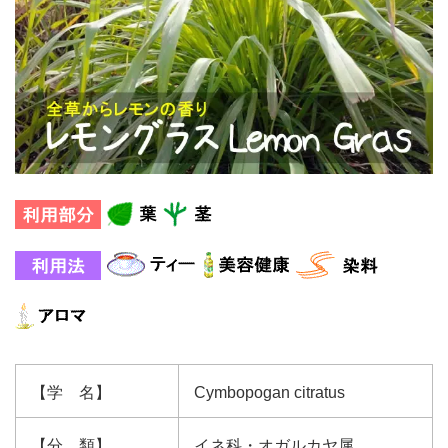
【学 名】
Cymbopogan citratus
【分 類】
イネ科・オガルカヤ属