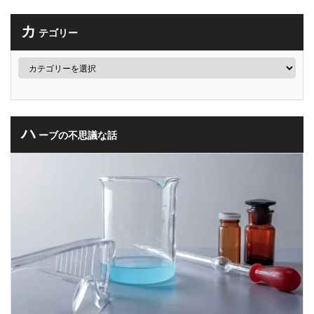
カ
テゴリー
ハ
ーブの不思議な話