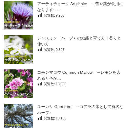
アーティチョーク Artichoke ～蕾や葉が食用に
なります～…
閲覧数:
9,960
ジャスミン（ハーブ）の効能と育て方｜香りと
使い方
閲覧数:
9,897
コモンマロウ Common Mallow ～レモンを入
れると色が…
閲覧数:
13,980
ユーカリ Gum tree ～コアラの木として有名な
ハーブ～
閲覧数:
10,160