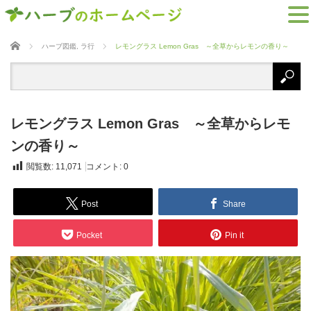
ホーム
ハーブ図鑑
,
ラ行
レモングラス Lemon Gras ～全草からレモンの香り～
レモングラス Lemon Gras ～全草からレモ
ンの香り～
閲覧数:
11,071
コメント:
0
Post
Share
Pocket
Pin it