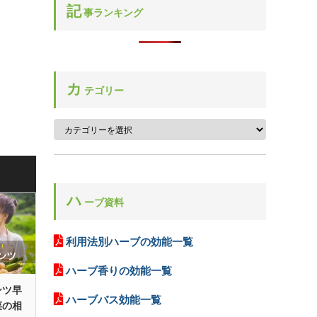
ベルガモット
記
ルー
事ランキング
センテッドゼラニウム
ホップ
ルバーブ
セントジョーンズワート
ボリジ
レディースマントル
ソープワート
レモングラス
ソレル
カ
テゴリー
レモンバーベナ
レモンバーム
ローズ
ローズマリー
ローリエ
ハ
ーブ資料
ロケット
利用法別ハーブの効能一覧
ハーブ香りの効能一覧
ンツ早
ハーブバス効能一覧
菜の相