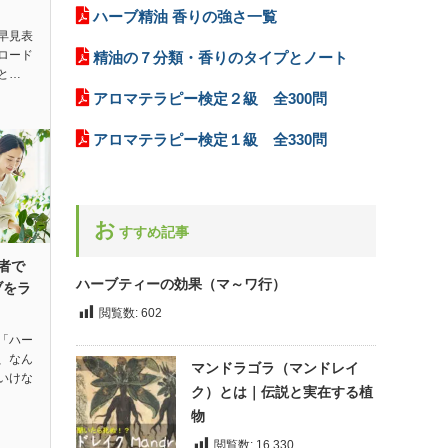
ハーブ精油 香りの強さ一覧
早見表
ロード
精油の７分類・香りのタイプとノート
と…
アロマテラピー検定２級 全300問
アロマテラピー検定１級 全330問
お
すすめ記事
者で
ハーブティーの効果（マ～ワ行）
ブをラ
閲覧数:
602
「ハー
、なん
マンドラゴラ（マンドレイ
いけな
ク）とは｜伝説と実在する植
物
閲覧数:
16,330