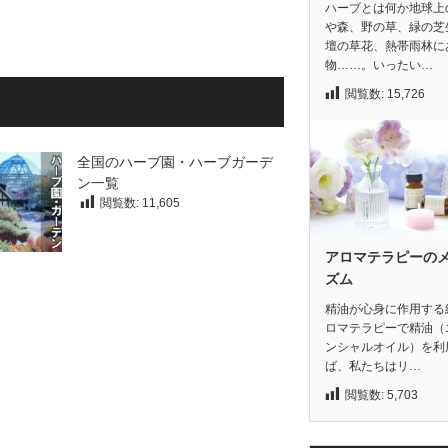
ハーブとは何か地球上
や森、野の草、緑の芝
壇の草花、熱帯雨林に
物……。いったい…
閲覧数:
15,726
全国のハーブ園・ハーブガーデ
ン一覧
閲覧数:
11,605
アロマテラピーの
ズム
精油が心身に作用する
ロマテラピーで精油（
ンシャルオイル）を利
ば、私たちはリ…
閲覧数:
5,703