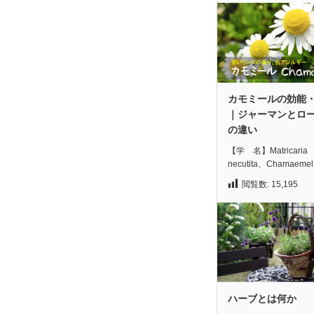
カモミールの効能
｜ジャーマンとロ
の違い
【学 名】Matricaria
necutita、Chamaeme
閲覧数:
15,195
ハーブとは何か