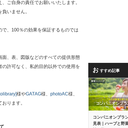
え、
ご自身の責任
でお願いいたします。
を負いません
。
ので、
100％の効果を保証するものでは
画面、表、図版などのすべての提供形態
者の許可なく、私的目的以外での使用を
お
すすめ記事
ibrary]
様や
GATAG
様、
photoAC
様、
ております。
コンパニオンプラ
見表｜ハーブと野
て