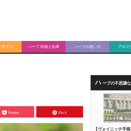
の育て方
ハーブ 特徴と効果
ハーブの使い方
アロマ
ハ
ーブの不思議
Pocket
Pin it
【ヴォイニッチ手稿