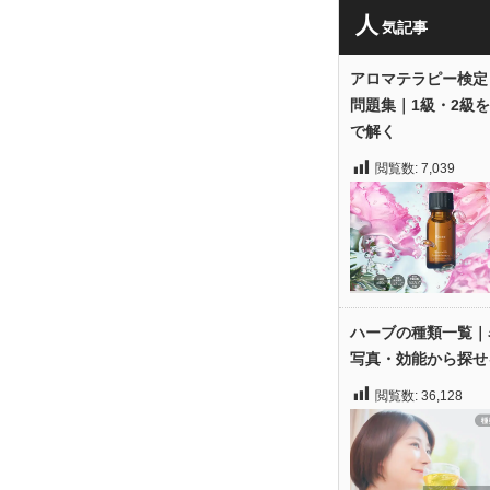
人
気記事
アロマテラピー検定
問題集｜1級・2級
で解く
閲覧数:
7,039
ハーブの種類一覧｜
写真・効能から探せ
閲覧数:
36,128