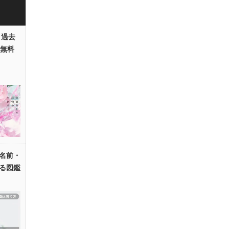
 過去
を無料
名前・
る図鑑