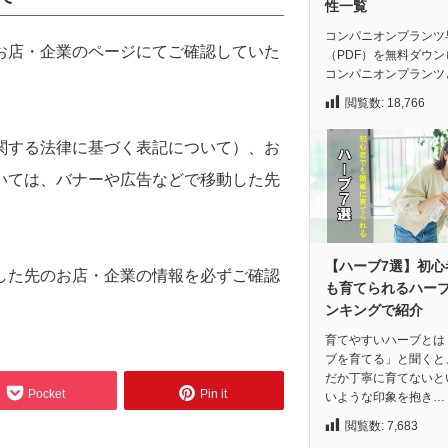
性一覧
コンパニオンプランツ
お店・企業のページにてご確認していた
（PDF）を無料ダウン
コンパニオンプランツ
閲覧数:
18,766
関する法律に基づく表記について）、お
いては、バナーや広告などで移動した先
【ハーブ7選】初心
した先のお店・企業の情報を必ずご確認
も育てられるハー
ンキングで紹介
育てやすいハーブとは
ブを育てる」と聞くと
だか丁寧に育てないと
Pocket
Pin it
いような印象を抱き…
閲覧数:
7,683