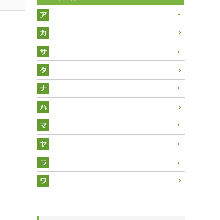
アーティチョーク
アニスヒソップ
カモミール
アルカネット
カレープラント
サラダバーネット
アロエ
キャットニップ
サフラワー
タイム
アロマティカス
キャラウェイ
サフラン
タラゴン
ナスタチウム
アンゼリカ
クレソン
サンショウ
タンジー
ニゲラ
バジル
イタリアンパセリ
クローバーレッド
サントリナ
タンデライオン
ハーツイーズ
マシュマロウ
エキナセア
コモンマロウ
サンフラワー
チコリ
ハイビスカス
マジョラム
ヤロウ
エリキャンペーン
コリアンダー
シソ
チャービル
ヒソップ
マリーゴールド
ユーカリ
エルダー
ラベンダー
コンフリー
ジャスミン
チャイブ
フェンネル
ミント
オリーブ
ラムズイヤー
ワイルドストロベリー
ステビア
ディル
フラックス
オレガノ
リンデン
セージ