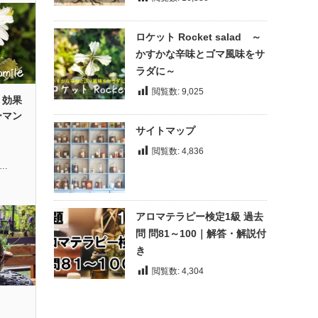
ロケット Rocket salad ～
かすかな辛味とゴマ風味をサ
ラダに～
閲覧数:
9,025
・効果
ーマン
サイトマップ
閲覧数:
4,836
l…
アロマテラピー検定1級 過去
問 問81～100｜解答・解説付
き
閲覧数:
4,304