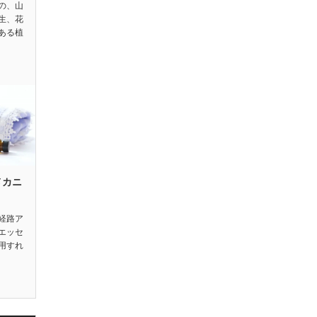
の、山
生、花
ある植
メカニ
経路ア
エッセ
用すれ