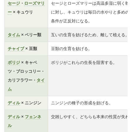
セージ
・
ローズマリ
セージとローズマリーは高温多湿に弱く乾
ー
× キュウリ
に対し、キュウリは毎日の水やりと多めの
条件が正反対になる。
タイム
× ベリー類
互いの生育を妨げるため、離して植える。
チャイブ
× 豆類
豆類の生育を妨げる。
ボリジ
× キャベ
ボリジがこれらの生長を阻害する。
ツ・ブロッコリー・
カリフラワー・
タイ
ム
ディル
× ニンジン
ニンジンの種子の形成を妨げる。
ディル
×
フェンネ
交雑しやすく、どちらも本来の性質が失わ
ル