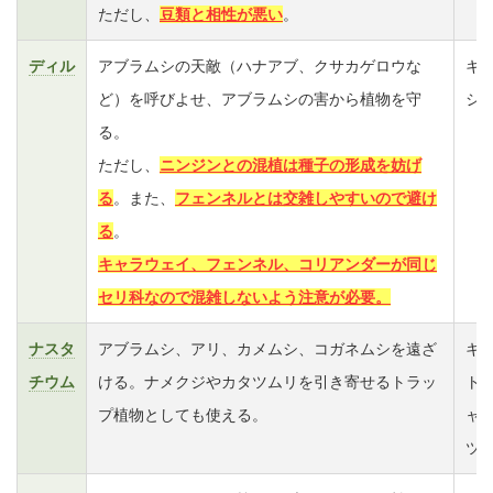
ただし、
豆類と相性が悪い
。
ディル
アブラムシの天敵（ハナアブ、クサカゲロウな
キ
ど）を呼びよせ、アブラムシの害から植物を守
シ
る。
ただし、
ニンジンとの混植は種子の形成を妨げ
る
。また、
フェンネルとは交雑しやすいので避け
る
。
キャラウェイ、フェンネル、コリアンダーが同じ
セリ科なので混雑しないよう注意が必要。
ナスタ
アブラムシ、アリ、カメムシ、コガネムシを遠ざ
キ
チウム
ける。ナメクジやカタツムリを引き寄せるトラッ
ト
プ植物としても使える。
ャ
ツ