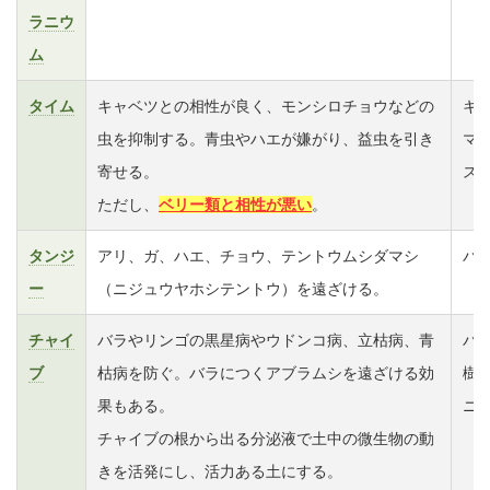
ラニウ
ム
タイム
キャベツとの相性が良く、モンシロチョウなどの
キ
虫を抑制する。青虫やハエが嫌がり、益虫を引き
マ
寄せる。
ス
ただし、
ベリー類と相性が悪い
。
タンジ
アリ、ガ、ハエ、チョウ、テントウムシダマシ
バ
ー
（ニジュウヤホシテントウ）を遠ざける。
チャイ
バラやリンゴの黒星病やウドンコ病、立枯病、青
バ
ブ
枯病を防ぐ。バラにつくアブラムシを遠ざける効
樹
果もある。
ニ
チャイブの根から出る分泌液で土中の微生物の動
きを活発にし、活力ある土にする。