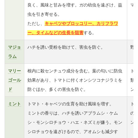
良く、風味と甘みを増す。ガの幼虫を遠ざけ、益
マ
虫を引き寄せる。
ただし、
キャベツやブロッコリー、カリフラワ
ー、タイムなどの生長を阻害
する。
マジョ
ハチを誘い受粉を助けて、害虫を防ぐ。
野
ラム
マリー
根内に殺センチュウ成分を含む。葉の匂いに防虫
ト
ゴール
効果があり、トマトに付くオンシツコナジラミを
類
ド
防ぐほか、多くの害虫を防ぐ。
ン
ミント
トマト・キャベツの生育を助け風味を増す。
ト
ミントの香りは、ハチを誘いアブラムシ・ケム
の
シ・モンシロチョウ・ハエ・ネズミが嫌う。モン
ン
シロチョウを遠ざけるので、アオムシも減少す