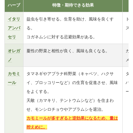
ハーブ
特徴・期待できる効果
イタリ
益虫を引き寄せる。生育を助け、風味を良くす
ト
アンパ
る。
ス
セリ
コガネムシに対する忌避効果がある。
オレガ
蔓性の野菜と相性が良く、風味も良くなる。
カ
ノ
メ
カモミ
タマネギやアブラナ科野菜（キャベツ、ハクサ
タ
ール
イ、ブロッコリーなど）の生育を促進させ、風味
ハ
をよくする。
ー
天敵（カマキリ、テントウムシなど）を住まわ
せ、モンシロチョウやアブラムシを退治。
カモミールが多すぎると逆効果になるため、量は
控えめに。