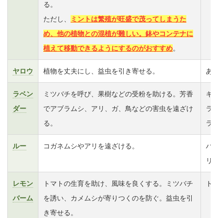
る。
ただし、
ミントは繁殖が旺盛で茂ってしまうた
め、他の植物との混植が難しい。鉢やコンテナに
植えて移動できるようにするのがおすすめ
。
ヤロウ
植物を丈夫にし、益虫を引き寄せる。
あ
ラベン
ミツバチを呼び、果樹などの受粉を助ける。芳香
キ
ダー
でアブラムシ、アリ、ガ、鳥などの害虫を遠ざけ
ラ
る。
ラ
ルー
コガネムシやアリを遠ざける。
バ
リ
レモン
トマトの生育を助け、風味を良くする。ミツバチ
ト
バーム
を誘い、カメムシが寄りつくのを防ぐ。益虫を引
き寄せる。