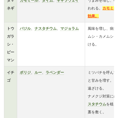
タマ
カモミール
、
タイム
、
キャラウェイ
うまみを増し、収
ネギ
われる。
カモミー
効果。
トウ
バジル
、
ナスタチウム
、
マジョラム
風味を増し、病気
ガラ
ムシ・カメムシ・
シ・
ける。
ピー
マン
イチ
ボリジ
、
ルー
、
ラベンダー
ミツバチを呼んで
ゴ
と甘みを増す。コ
遠ざける。
ナメクジ対策には
スタチウム
を植え
藁を敷く。