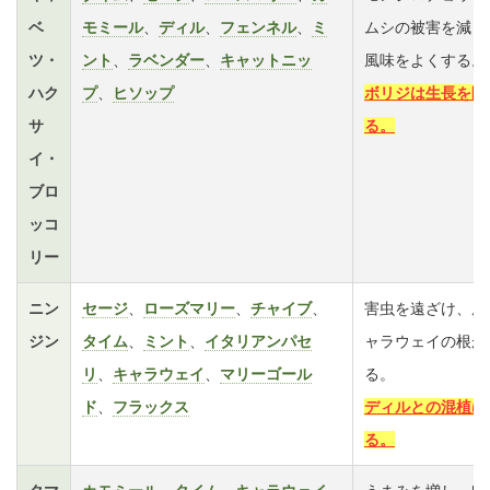
ベ
モミール
、
ディル
、
フェンネル
、
ミ
ムシの被害を減ら
ツ・
ント
、
ラベンダー
、
キャットニッ
風味をよくする。
ハク
プ
、
ヒソップ
ボリジは生長を阻
サ
る。
イ・
ブロ
ッコ
リー
ニン
セージ
、
ローズマリー
、
チャイブ
、
害虫を遠ざけ、風
ジン
タイム
、
ミント
、
イタリアンパセ
ャラウェイの根が
リ
、
キャラウェイ
、
マリーゴール
る。
ド
、
フラックス
ディルとの混植は
る。