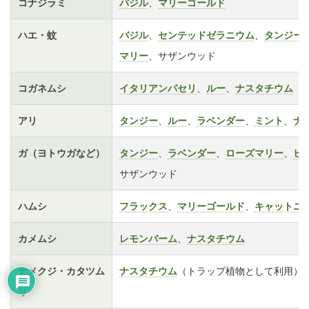
コナジラミ
バジル
、
マリーゴールド
ハエ・蚊
バジル
、
センテッドゼラニウム
、
タンジー
マリー
、サザンウッド
コガネムシ
イタリアンパセリ
、
ルー
、
ナスタチウム
アリ
タンジー
、
ルー
、
ラベンダー
、
ミント
、
ナ
ガ（ヨトウガなど）
タンジー
、
ラベンダー
、
ローズマリー
、
ヒ
サザンウッド
ハムシ
フラックス
、
マリーゴールド
、
キャットニ
カメムシ
レモンバーム
、
ナスタチウム
ナメクジ・カタツム
ナスタチウム
（トラップ植物として利用）
リ