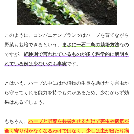
このように、コンパニオンプランツはハーブを育てながら
野菜も栽培できるという、
まさに一石二鳥の栽培方法
なの
ですが、
経験則で言われているものが多く科学的に解明さ
れている例は少ないのも事実
です。
とはいえ、ハーブの中には他植物の生長を助けたり害虫か
ら守ってくれる能力を持つものがあるため、少なからず効
果はあるでしょう。
もちろん、
ハーブと野菜を共栄させるだけで害虫や病気が
全く寄り付かなくなるわけではなく、少しは虫が出たり病