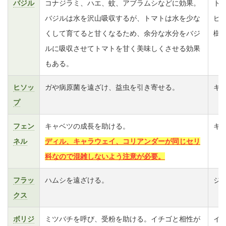
バジル
コナジラミ、ハエ、蚊、アブラムシなどに効果。
ト
バジルは水を沢山吸収するが、トマトは水を少な
ピ
くして育てると甘くなるため、余分な水分をバジ
樹
ルに吸収させてトマトを甘く美味しくさせる効果
もある。
ヒソッ
ガや病原菌を遠ざけ、益虫を引き寄せる。
キ
プ
フェン
キャベツの成長を助ける。
キ
ネル
ディル、キャラウェイ、コリアンダーが同じセリ
科なので混雑しないよう注意が必要。
フラッ
ハムシを遠ざける。
ジ
クス
ボリジ
ミツバチを呼び、受粉を助ける。イチゴと相性が
イ