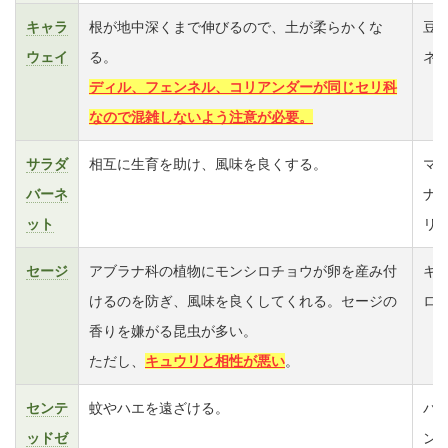
キャラ
根が地中深くまで伸びるので、土が柔らかくな
豆
ウェイ
る。
ネ
ディル、フェンネル、コリアンダーが同じセリ科
なので混雑しないよう注意が必要。
サラダ
相互に生育を助け、風味を良くする。
マ
バーネ
ナ
ット
リ
セージ
アブラナ科の植物にモンシロチョウが卵を産み付
キ
けるのを防ぎ、風味を良くしてくれる。セージの
ロ
香りを嫌がる昆虫が多い。
ただし、
キュウリと相性が悪い
。
センテ
蚊やハエを遠ざける。
バ
ッドゼ
ン