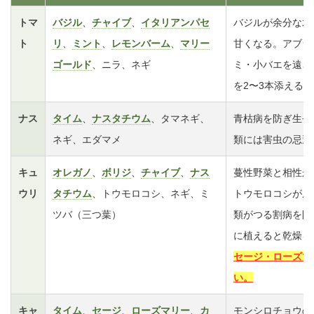
トマ
バジル
、
チャイブ
、
イタリアンパセ
バジルが余分な水
ト
リ
、
ミント
、
レモンバーム
、
マリー
甘くなる。アブラ
ゴールド
、ニラ、ネギ
ミ・小バエを遠ざ
を2〜3本添える
ナス
タイム
、
ナスタチウム
、タマネギ、
青枯病を防ぎ生長
ネギ、エダマメ
類には害虫の忌避
キュ
オレガノ
、
ボリジ
、
チャイブ
、
ナス
蔓性野菜と相性が
ウリ
タチウム
、トウモロコシ、ネギ、ミ
トウモロコシが風
ツバ（三つ葉）
類がつる割病を防
に植えると乾燥を
セージ・ローズマ
い。
キャ
タイム
、
セージ
、
ローズマリー
、
カ
モンシロチョウの