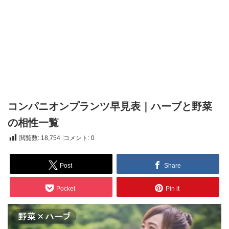
コンパニオンプランツ早見表｜ハーブと野菜
の相性一覧
閲覧数:
18,754
コメント:
0
Post
Share
Pocket
Pin it