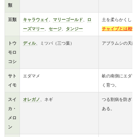
類
豆類
キャラウェイ
、
マリーゴールド
、
ロ
土を柔らかくし、
ーズマリー
、
セージ
、
タンジー
チャイブとは相性
トウ
ディル
、ミツバ（三つ葉）
アブラムシの天敵
モロ
コシ
サト
エダマメ
畝の南側にエダマ
イモ
く育つ。
スイ
オレガノ
、ネギ
つる割病を防ぎ、
カ・
ある。
メロ
ン