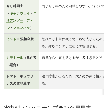
セリ科同士
同じセリ科のため混雑しやすい。近くに植
（
キャラウェイ
・
コ
リアンダー
・
ディ
ル
・
フェンネル
）
ミント
× 混植全般
繁殖力が非常に強く地下茎で広がるため、
る。鉢やコンテナに植えて管理する。
カモミール
（量が多
適量なら生育を助けるが、多すぎると逆に
い場合）
トマト・キュウリ・
連作障害が出るため、大きめの鉢に植える
ナスの露地連作
る。