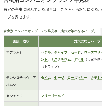
害虫別コンパニオンプランツ早見表
特定の害虫に悩んでいる場合は、こちらから対策になるハ
ーブを探せます。
害虫別 コンパニオンプランツ早見表（害虫対策になるハーブ）
害虫・症状
対策になるハーブ
アブラムシ
バジル
、
チャイブ
、
セージ
、
ローズマリー
ント
、
ナスタチウム
、
ディル
（天敵を誘引
（トラップ）
モンシロチョウ・ア
タイム
、
セージ
、
ローズマリー
、
カモミー
オムシ
センチュウ
マリーゴールド