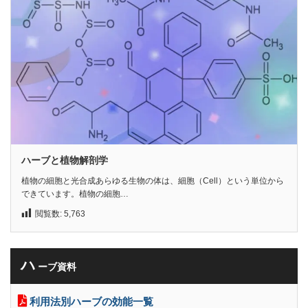
ハーブと植物解剖学
植物の細胞と光合成あらゆる生物の体は、細胞（Cell）という単位から
できています。植物の細胞…
閲覧数:
5,763
ハ
ーブ資料
利用法別ハーブの効能一覧