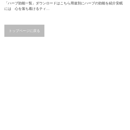
「ハーブ効能一覧」ダウンロードはこちら用途別にハーブの効能を紹介安眠
には 心を落ち着けるティ…
トップページに戻る