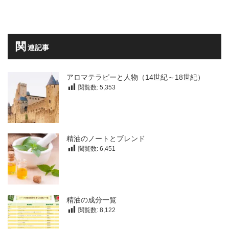
関
連記事
アロマテラピーと人物（14世紀～18世紀）
閲覧数:
5,353
精油のノートとブレンド
閲覧数:
6,451
精油の成分一覧
閲覧数:
8,122