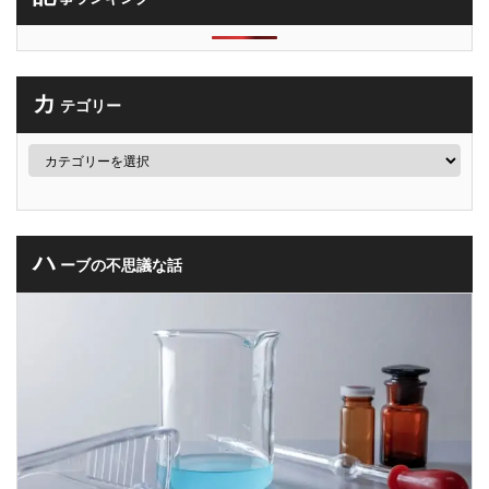
カ
テゴリー
ハ
ーブの不思議な話