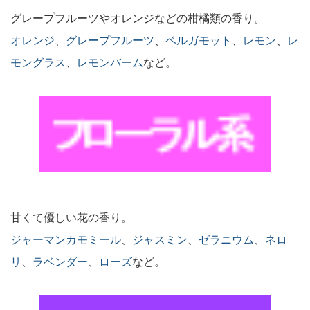
グレープフルーツやオレンジなどの柑橘類の香り。
オレンジ
、
グレープフルーツ
、
ベルガモット
、
レモン
、
レ
モングラス
、
レモンバーム
など。
甘くて優しい花の香り。
ジャーマンカモミール
、
ジャスミン
、
ゼラニウム
、
ネロ
リ
、
ラベンダー
、
ローズ
など。