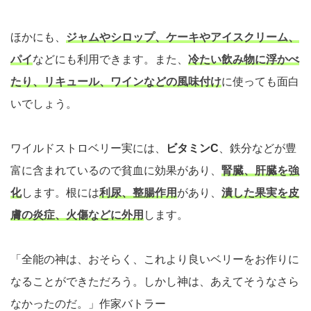
ほかにも、
ジャムやシロップ、ケーキやアイスクリーム、
パイ
などにも利用できます。また、
冷たい飲み物に浮かべ
たり、リキュール、ワインなどの風味付け
に使っても面白
いでしょう。
ワイルドストロベリー実には、
ビタミンC
、鉄分などが豊
富に含まれているので貧血に効果があり、
腎臓、肝臓を強
化
します。根には
利尿、整腸作用
があり、
潰した果実を皮
膚の炎症、火傷などに外用
します。
「全能の神は、おそらく、これより良いベリーをお作りに
なることができただろう。しかし神は、あえてそうなさら
なかったのだ。」作家バトラー