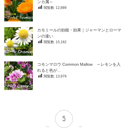
ンカ属～
閲覧数:
12,889
カモミールの効能・効果｜ジャーマンとローマ
ンの違い
閲覧数:
15,182
コモンマロウ Common Mallow ～レモンを入
れると色が…
閲覧数:
13,979
5