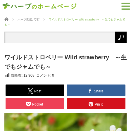
ホーム
ハーブ図鑑
,
ワ行
ワイルドストロベリー Wild strawberry ～生でもジャムで
も～
ワイルドストロベリー Wild strawberry ～生
でもジャムでも～
閲覧数:
12,908
コメント:
0
Post
Share
Pocket
Pin it