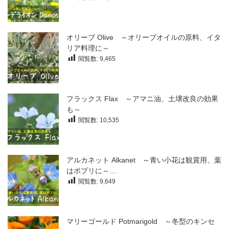
オリーブ Olive ～オリーブオイルの原料、イタ
リア料理に～
閲覧数:
9,465
フラックス Flax ～アマニ油、土壌改良の効果
も～
閲覧数:
10,535
アルカネット Alkanet ～青い小花は観賞用、葉
はポプリに～…
閲覧数:
9,649
マリーゴールド Potmarigold ～冬型のキンセ