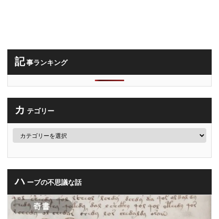
記
事ランキング
カ
テゴリー
ハ
ーブの不思議な話