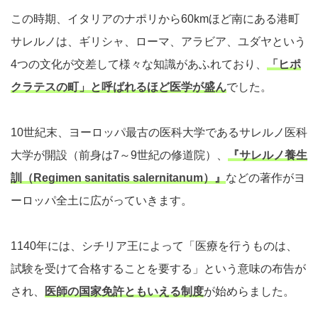
この時期、イタリアのナポリから60kmほど南にある港町
サレルノは、ギリシャ、ローマ、アラビア、ユダヤという
4つの文化が交差して様々な知識があふれており、
「ヒポ
クラテスの町」と呼ばれるほど医学が盛ん
でした。
10世紀末、ヨーロッパ最古の医科大学であるサレルノ医科
大学が開設（前身は7～9世紀の修道院）、
『サレルノ養生
訓（Regimen sanitatis salernitanum）』
などの著作がヨ
ーロッパ全土に広がっていきます。
1140年には、シチリア王によって「医療を行うものは、
試験を受けて合格することを要する」という意味の布告が
され、
医師の国家免許ともいえる制度
が始めらました。