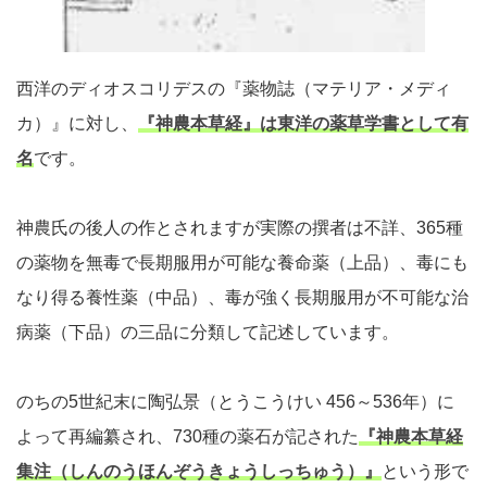
西洋のディオスコリデスの『薬物誌（マテリア・メディ
カ）』に対し、
『神農本草経』は東洋の薬草学書として有
名
です。
神農氏の後人の作とされますが実際の撰者は不詳、365種
の薬物を無毒で長期服用が可能な養命薬（上品）、毒にも
なり得る養性薬（中品）、毒が強く長期服用が不可能な治
病薬（下品）の三品に分類して記述しています。
のちの5世紀末に陶弘景（とうこうけい 456～536年）に
よって再編纂され、730種の薬石が記された
『神農本草経
集注（しんのうほんぞうきょうしっちゅう）』
という形で