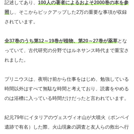
記述してあり、
100人の著者によるおよそ2000巻の本を参
照
し、そこからピックアップした2万の重要な事項が収録
されています。
全37巻のうち第12～19巻が植物、第20～27巻が薬草
とな
っていて、古代研究の分野ではルネサンス時代まで重宝さ
れました。
プリニウスは、夜明け前から仕事をはじめ、勉強している
時間以外はすべて無駄な時間と考えており、読書をやめる
のは浴槽に入っている時間だけだったと言われています。
紀元79年にイタリアのヴェスヴィオ山が大噴火（ポンペイ
遺跡で有名）した際、火山現象の調査と友人らの救出へ行