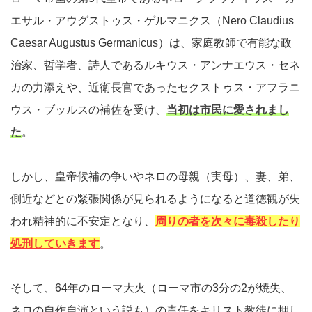
エサル・アウグストゥス・ゲルマニクス（Nero Claudius
Caesar Augustus Germanicus）は、家庭教師で有能な政
治家、哲学者、詩人であるルキウス・アンナエウス・セネ
カの力添えや、近衛長官であったセクストゥス・アフラニ
ウス・ブッルスの補佐を受け、
当初は市民に愛されまし
た
。
しかし、皇帝候補の争いやネロの母親（実母）、妻、弟、
側近などとの緊張関係が見られるようになると道徳観が失
われ精神的に不安定となり、
周りの者を次々に毒殺したり
処刑していきます
。
そして、64年のローマ大火（ローマ市の3分の2が焼失、
ネロの自作自演という説も）の責任をキリスト教徒に押し