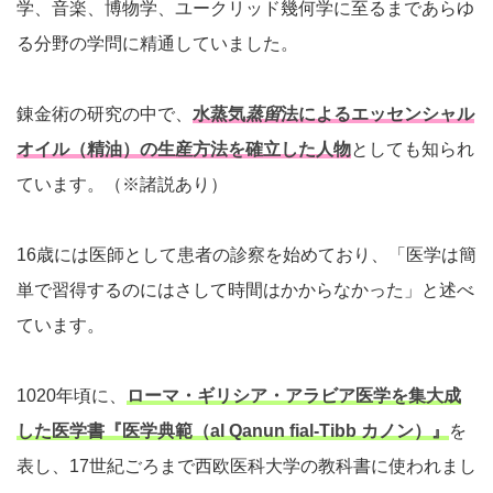
学、音楽、博物学、ユークリッド幾何学に至るまであらゆ
る分野の学問に精通していました。
錬金術の研究の中で、
水蒸気
蒸留
法によるエッセンシャル
オイル（精油）の生産方法を確立した人物
としても知られ
ています。（※諸説あり）
16歳には医師として患者の診察を始めており、「医学は簡
単で習得するのにはさして時間はかからなかった」と述べ
ています。
1020年頃に、
ローマ・ギリシア・アラビア医学を集大成
した医学書『医学典範（al Qanun fial-Tibb カノン）』
を
表し、17世紀ごろまで西欧医科大学の教科書に使われまし