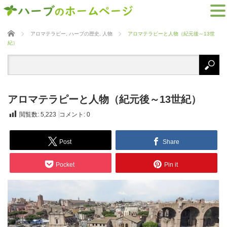
ホーム
アロマテラピー
,
ハーブの歴史
,
人物
アロマテラピーと人物（紀元後～13世
紀）
アロマテラピーと人物（紀元後～13世紀）
閲覧数:
5,223
コメント:
0
Post
Share
Pocket
Pin it