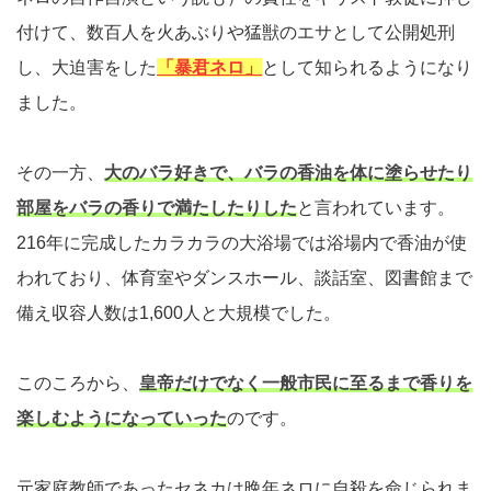
付けて、数百人を火あぶりや猛獣のエサとして公開処刑
し、大迫害をした
「暴君ネロ」
として知られるようになり
ました。
その一方、
大のバラ好きで、バラの香油を体に塗らせたり
部屋をバラの香りで満たしたりした
と言われています。
216年に完成したカラカラの大浴場では浴場内で香油が使
われており、体育室やダンスホール、談話室、図書館まで
備え収容人数は1,600人と大規模でした。
このころから、
皇帝だけでなく一般市民に至るまで香りを
楽しむようになっていった
のです。
元家庭教師であったセネカは晩年ネロに自殺を命じられま