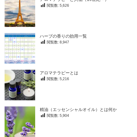
閲覧数:
5,626
ハーブの香りの効用一覧
閲覧数:
8,947
アロマテラピーとは
閲覧数:
5,216
精油（エッセンシャルオイル）とは何か
閲覧数:
5,904