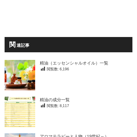
関
連記事
精油（エッセンシャルオイル）一覧
閲覧数:
6,196
精油の成分一覧
閲覧数:
8,117
アロマテラピーと人物（19世紀～）