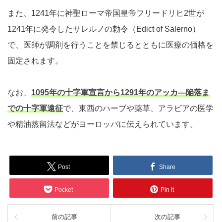
また、1241年に神聖ローマ帝国皇帝フリードリヒ2世が
1241年に発令したサレルノの勅令（Edict of Salerno）
で、医師が調剤を行うことを禁じるとともに医療の価格を
固定されます。
なお、
1095年の十字軍宣言から1291年のアッカ―陥落ま
での十字軍遠征
で、東西のハーブや薬草、アラビアの医学
や精油蒸留法などがヨーロッパに伝えられています。
Post
Share
Pocket
Pin it
前の記事
次の記事