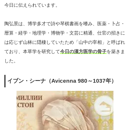
今日に伝えられています。
陶弘景は、博学多才で詩や琴棋書画を嗜み、医薬・卜占・
暦算・経学・地理学・博物学・文芸に精通、仕官の招きに
は応じず山林に隠棲していたため「山中の宰相」と呼ばれ
ており、本草学を研究して
今日の漢方医学の骨子
を築きま
した。
イブン・シーナ（Avicenna 980～1037年）