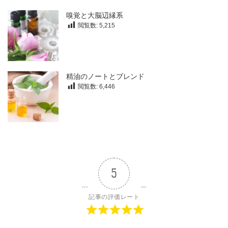
嗅覚と大脳辺縁系
閲覧数:
5,215
精油のノートとブレンド
閲覧数:
6,446
5
記事の評価レート