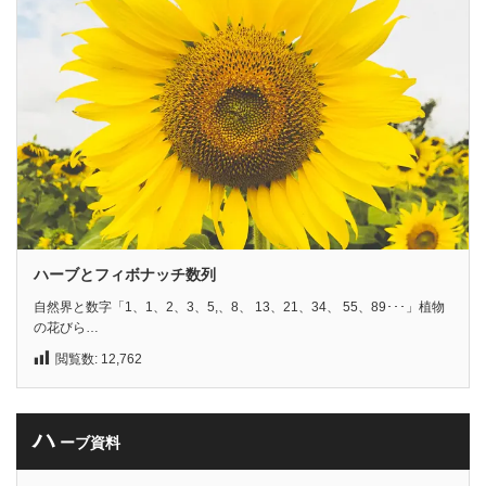
ハーブとフィボナッチ数列
自然界と数字「1、1、2、3、5,、8、 13、21、34、 55、89･･･」植物
の花びら…
閲覧数:
12,762
ハ
ーブ資料