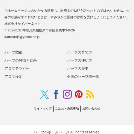
当ホームページ上のいかなる情報も、医療上の効能を謳ったものではありません。心
身の状態がすぐれないときは、すみやかに医師の診断を受けるようにしてください。
株式会社サイバーネット
〒252-0131 神奈川県相模原市緑区西橋本3-8-26
kamiturejp@yahoo.co.jp
ハーブ図鑑
ハーブの育て方
ハーブの特徴と効果
ハーブの使い方
アロマテラピー
ハーブの歴史
アロマ検定
全国のハーブ園一覧
Twitter
RSS
Facebook
Instagram
Pinterest
サイトマップ
ご注意・免責事項
お問い合わせ
ハーブのホームページ
All rights reserved.