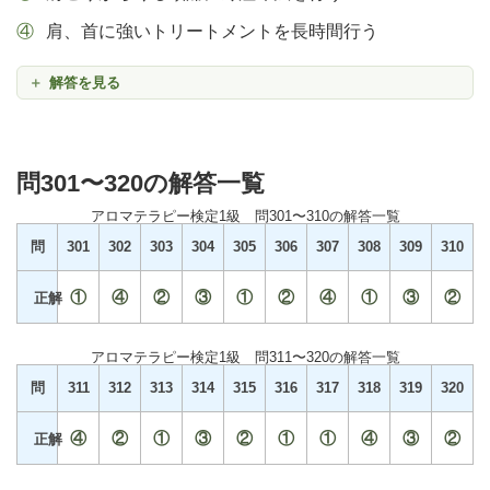
肩、首に強いトリートメントを長時間行う
解答を見る
問301〜320の解答一覧
アロマテラピー検定1級 問301〜310の解答一覧
問
301
302
303
304
305
306
307
308
309
310
①
④
②
③
①
②
④
①
③
②
正解
アロマテラピー検定1級 問311〜320の解答一覧
問
311
312
313
314
315
316
317
318
319
320
④
②
①
③
②
①
①
④
③
②
正解