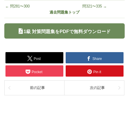
← 問281〜300
問321〜335 →
過去問題集トップ
1級 対策問題集をPDFで無料ダウンロード
Post
Share
Pocket
Pin it
前の記事
次の記事