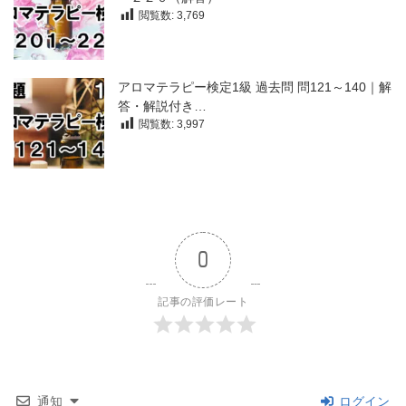
閲覧数:
3,769
アロマテラピー検定1級 過去問 問121～140｜解
答・解説付き…
閲覧数:
3,997
0
記事の評価レート
通知
ログイン