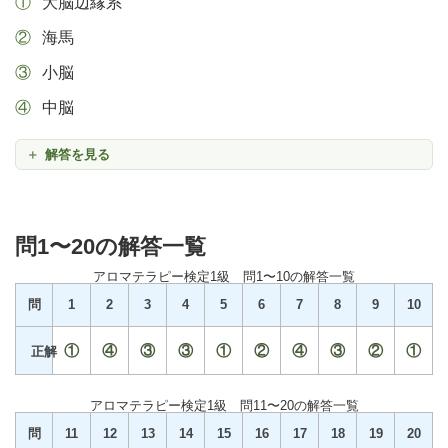
大脳辺縁系
海馬
小脳
中脳
解答を見る
問1〜20の解答一覧
アロマテラピー検定1級 問1〜10の解答一覧
問
1
2
3
4
5
6
7
8
9
10
①
④
③
③
①
②
④
③
②
①
正解
アロマテラピー検定1級 問11〜20の解答一覧
問
11
12
13
14
15
16
17
18
19
20