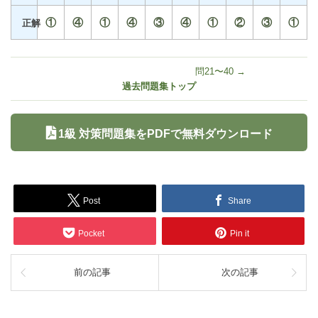
①
④
①
④
③
④
①
②
③
①
正解
問21〜40 →
過去問題集トップ
1級 対策問題集をPDFで無料ダウンロード
Post
Share
Pocket
Pin it
前の記事
次の記事