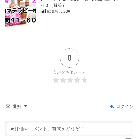
６０（解答）
閲覧数:
3,736
0
記事の評価レート
通知
ログイン