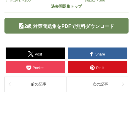
← 問241〜260
問281〜300 →
過去問題集トップ
2級 対策問題集をPDFで無料ダウンロード
Post
Share
Pocket
Pin it
前の記事
次の記事