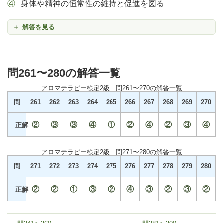
身体や精神の恒常性の維持と促進を図る
解答を見る
問261〜280の解答一覧
アロマテラピー検定2級 問261〜270の解答一覧
問
261
262
263
264
265
266
267
268
269
270
②
③
③
④
①
②
④
②
③
④
正解
アロマテラピー検定2級 問271〜280の解答一覧
問
271
272
273
274
275
276
277
278
279
280
②
②
①
③
②
④
③
②
③
②
正解