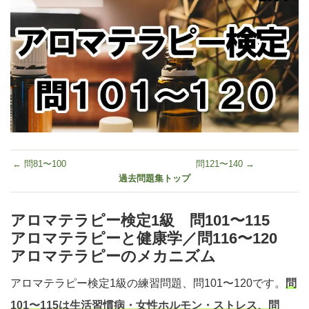
← 問81〜100
問121〜140 →
過去問題集トップ
アロマテラピー検定1級 問101〜115
アロマテラピーと健康学／問116〜120
アロマテラピーのメカニズム
アロマテラピー検定1級の練習問題、問101〜120です。
問
101〜115は生活習慣病・女性ホルモン・ストレス、問