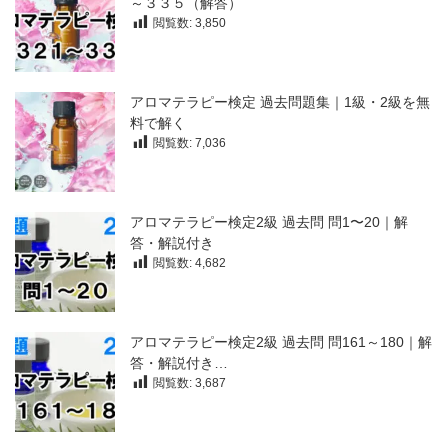
～３３５（解答）
閲覧数:
3,850
アロマテラピー検定 過去問題集｜1級・2級を無
料で解く
閲覧数:
7,036
アロマテラピー検定2級 過去問 問1〜20｜解
答・解説付き
閲覧数:
4,682
アロマテラピー検定2級 過去問 問161～180｜解
答・解説付き…
閲覧数:
3,687