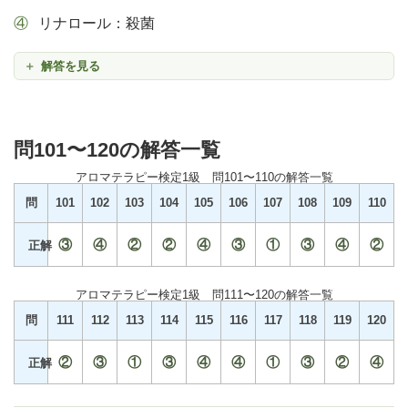
リナロール：殺菌
解答を見る
問101〜120の解答一覧
アロマテラピー検定1級 問101〜110の解答一覧
問
101
102
103
104
105
106
107
108
109
110
③
④
②
②
④
③
①
③
④
②
正解
アロマテラピー検定1級 問111〜120の解答一覧
問
111
112
113
114
115
116
117
118
119
120
②
③
①
③
④
④
①
③
②
④
正解