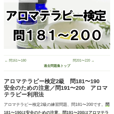
← 問161〜180
問201〜220 →
過去問題集トップ
アロマテラピー検定2級 問181〜190
安全のための注意／問191〜200 アロマ
テラピー利用法
アロマテラピー検定2級の練習問題、問181〜200です。
問
181〜190は安全のための注意、問191〜200はアロマテラ