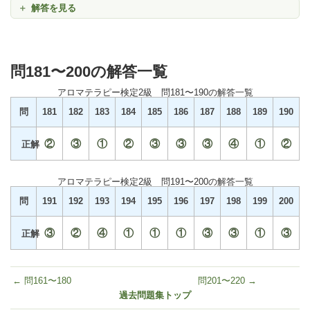
解答を見る
問181〜200の解答一覧
アロマテラピー検定2級 問181〜190の解答一覧
問
181
182
183
184
185
186
187
188
189
190
②
③
①
②
③
③
③
④
①
②
正解
アロマテラピー検定2級 問191〜200の解答一覧
問
191
192
193
194
195
196
197
198
199
200
③
②
④
①
①
①
③
③
①
③
正解
← 問161〜180
問201〜220 →
過去問題集トップ