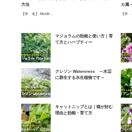
方法
カ属
【学 名】 Menth…
【学 
マジョラムの効能と使い方｜育
て方とハーブティー
クレソン Watercress ～水辺
に群生する水生植物です～
キャットニップとは｜猫が好む
理由と効能・育て方