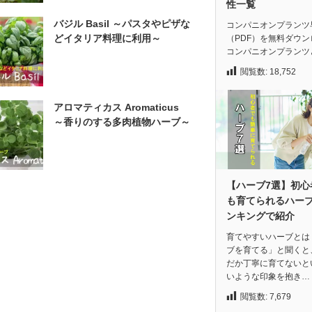
性一覧
バジル Basil ～パスタやピザな
コンパニオンプランツ
どイタリア料理に利用～
（PDF）を無料ダウン
コンパニオンプランツ
閲覧数:
18,752
アロマティカス Aromaticus
～香りのする多肉植物ハーブ～
【ハーブ7選】初心
も育てられるハー
ンキングで紹介
育てやすいハーブとは
ブを育てる」と聞くと
だか丁寧に育てないと
いような印象を抱き…
閲覧数:
7,679