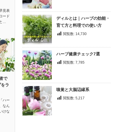
早見表
ロード
ディルとは｜ハーブの効能・
と…
育て方と料理での使い方
閲覧数:
14,730
ハーブ健康チェック7選
閲覧数:
7,785
者で
ブをラ
嗅覚と大脳辺縁系
閲覧数:
5,217
「ハー
、なん
いけな