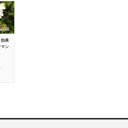
・効果
ーマン
l…