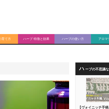
の育て方
ハーブ 特徴と効果
ハーブの使い方
アロマ
ハ
ーブの不思議
【ヴォイニッチ手稿