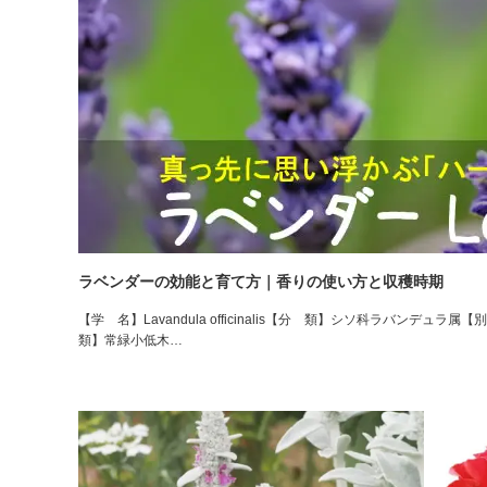
ラベンダーの効能と育て方｜香りの使い方と収穫時期
【学 名】Lavandula officinalis【分 類】シソ科ラバン
類】常緑小低木…