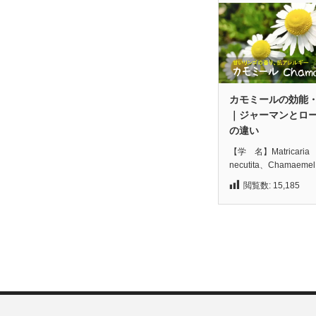
カモミールの効能
｜ジャーマンとロ
の違い
【学 名】Matricaria
necutita、Chamaeme
閲覧数:
15,185