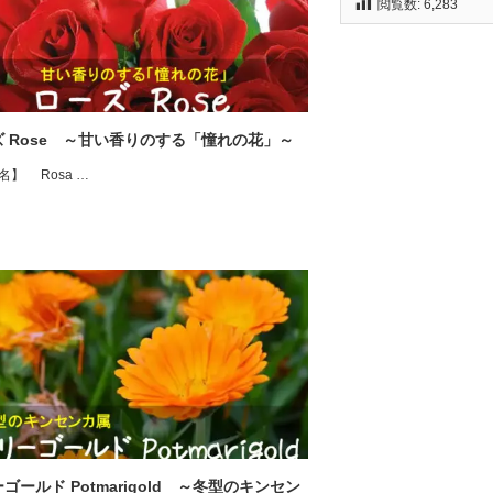
閲覧数:
6,283
ズ Rose ～甘い香りのする「憧れの花」～
名】 Rosa …
ゴールド Potmarigold ～冬型のキンセン