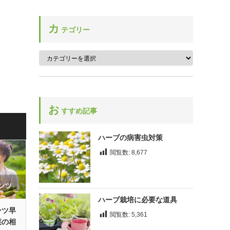
ベルガモット
ルー
センテッドゼラニウム
ホップ
ルバーブ
カ
セントジョーンズワート
テゴリー
ボリジ
レディースマントル
ソープワート
レモングラス
ソレル
レモンバーベナ
レモンバーム
お
ローズ
すすめ記事
ローズマリー
ハーブの病害虫対策
ローリエ
閲覧数:
8,677
ロケット
ハーブ栽培に必要な道具
ンツ早
閲覧数:
5,361
菜の相