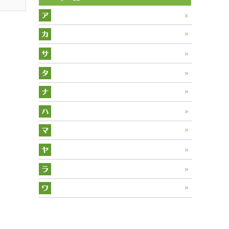
アーティチョーク
アニスヒソップ
カモミール
アルカネット
カレープラント
サラダバーネット
アロエ
キャットニップ
サフラワー
タイム
アロマティカス
キャラウェイ
サフラン
タラゴン
ナスタチウム
アンゼリカ
クレソン
サンショウ
タンジー
ニゲラ
バジル
イタリアンパセリ
クローバーレッド
サントリナ
タンデライオン
ハーツイーズ
マシュマロウ
エキナセア
コモンマロウ
サンフラワー
チコリ
ハイビスカス
マジョラム
ヤロウ
エリキャンペーン
コリアンダー
シソ
チャービル
ヒソップ
マリーゴールド
ユーカリ
エルダー
ラベンダー
コンフリー
ジャスミン
チャイブ
フェンネル
ミント
オリーブ
ラムズイヤー
ワイルドストロベリー
ステビア
ディル
フラックス
オレガノ
リンデン
セージ