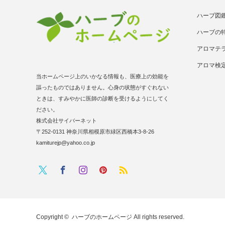
ハーブ図
ハーブの
アロマテ
アロマ検
当ホームページ上のいかなる情報も、医療上の効能を
謳ったものではありません。心身の状態がすぐれない
ときは、すみやかに医師の診断を受けるようにしてく
ださい。
株式会社サイバーネット
〒252-0131 神奈川県相模原市緑区西橋本3-8-26
kamiturejp@yahoo.co.jp
Twitter
RSS
Facebook
Instagram
Pinterest
Copyright ©
ハーブのホームページ
All rights reserved.