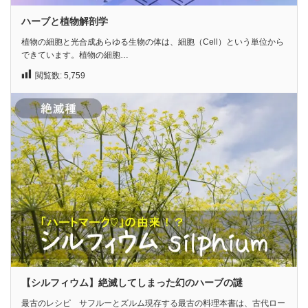
ハーブと植物解剖学
植物の細胞と光合成あらゆる生物の体は、細胞（Cell）という単位から
できています。植物の細胞…
閲覧数:
5,759
【シルフィウム】絶滅してしまった幻のハーブの謎
最古のレシピ サフルーとズルム現存する最古の料理本書は、古代ロー